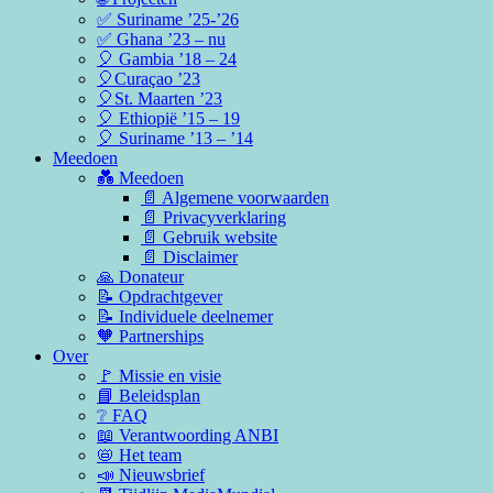
✅ Suriname ’25-’26
✅ Ghana ’23 – nu
🎈 Gambia ’18 – 24
🎈Curaçao ’23
🎈St. Maarten ’23
🎈 Ethiopië ’15 – 19
🎈 Suriname ’13 – ’14
Meedoen
💑 Meedoen
📄 Algemene voorwaarden
📄 Privacyverklaring
📄 Gebruik website
📄 Disclaimer
🙏 Donateur
📝 Opdrachtgever
📝 Individuele deelnemer
🧡 Partnerships
Over
🚩 Missie en visie
📘 Beleidsplan
❔ FAQ
📖 Verantwoording ANBI
📛 Het team
📣 Nieuwsbrief