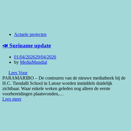
Actuele projecten
📣 Suriname update
Posted
01/04/2026
29/04/2026
on
by
MediaMundial
Lees Voor
PARAMARIBO – De contouren van de nieuwe mediatheek bij de
H.C. Tiendalli School in Latour worden inmiddels duidelijk
zichtbaar. Waar enkele weken geleden nog alleen de eerste
voorbereidingen plaatsvonden,…
Lees meer