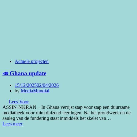
Actuele projecten
📣 Ghana update
Posted
15/12/2025
02/04/2026
on
by
MediaMundial
Lees Voor
ASSIN-NKRAN – In Ghana verrijst stap voor stap een duurzame
mediatheek voor ruim duizend leerlingen. Na het grondwerk en de
aanleg van de fundering staat inmiddels het skelet van…
Lees meer