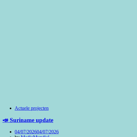
Actuele projecten
📣 Suriname update
Posted
04/07/2026
04/07/2026
on