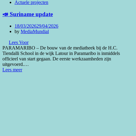
Actuele projecten
📣 Suriname update
Posted
18/03/2026
29/04/2026
on
by
MediaMundial
Lees Voor
PARAMARIBO – De bouw van de mediatheek bij de H.C.
Tiendalli School in de wijk Latour in Paramaribo is inmiddels
officieel van start gegaan. De eerste werkzaamheden zijn
uitgevoerd.…
Lees meer