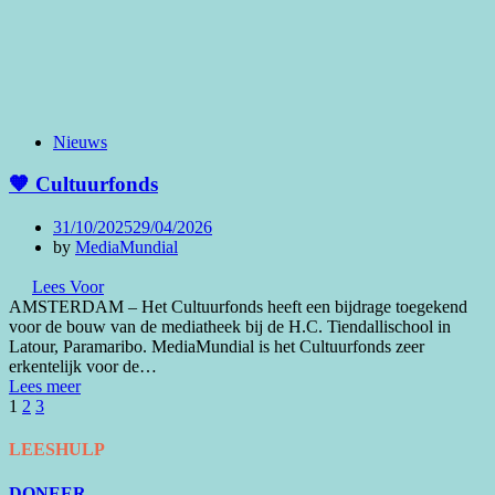
Nieuws
🧡 Cultuurfonds
Posted
31/10/2025
29/04/2026
on
by
MediaMundial
Lees Voor
AMSTERDAM – Het Cultuurfonds heeft een bijdrage toegekend
voor de bouw van de mediatheek bij de H.C. Tiendallischool in
Latour, Paramaribo. MediaMundial is het Cultuurfonds zeer
erkentelijk voor de…
Lees meer
Berichten
Page
Page
Page
Next
1
2
3
Page
paginering
LEESHULP
DONEER