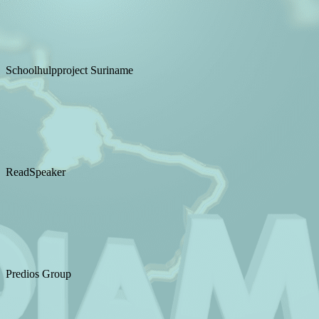
Schoolhulpproject Suriname
ReadSpeaker
Predios Group