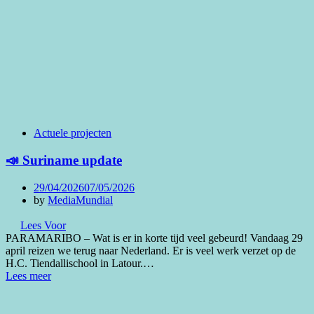
Actuele projecten
📣 Suriname update
Posted
29/04/2026
07/05/2026
on
by
MediaMundial
Lees Voor
PARAMARIBO – Wat is er in korte tijd veel gebeurd! Vandaag 29
april reizen we terug naar Nederland. Er is veel werk verzet op de
H.C. Tiendallischool in Latour.…
Lees meer