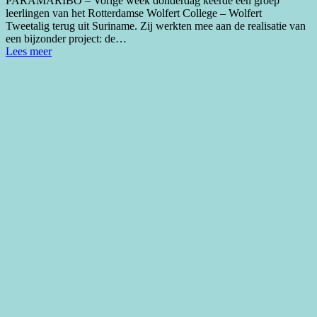
PARAMARIBO – Vorige week donderdag keerde een groep
leerlingen van het Rotterdamse Wolfert College – Wolfert
Tweetalig terug uit Suriname. Zij werkten mee aan de realisatie van
een bijzonder project: de…
Lees meer