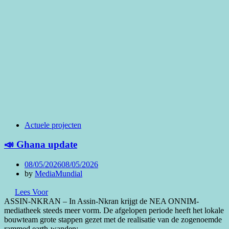
Actuele projecten
📣 Ghana update
Posted
08/05/2026
08/05/2026
on
by
MediaMundial
Lees Voor
ASSIN-NKRAN – In Assin-Nkran krijgt de NEA ONNIM-
mediatheek steeds meer vorm. De afgelopen periode heeft het lokale
bouwteam grote stappen gezet met de realisatie van de zogenoemde
rammed earth-wanden:…