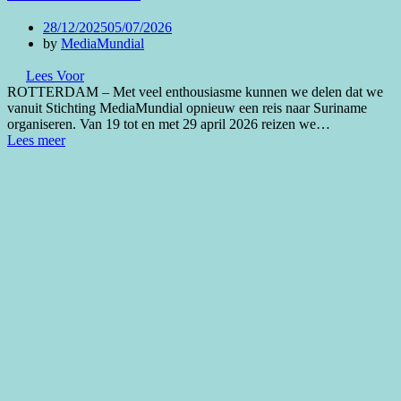
Posted
28/12/2025
05/07/2026
on
by
MediaMundial
Lees Voor
ROTTERDAM – Met veel enthousiasme kunnen we delen dat we
vanuit Stichting MediaMundial opnieuw een reis naar Suriname
organiseren. Van 19 tot en met 29 april 2026 reizen we…
Lees meer