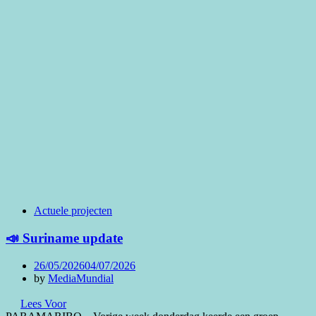
Actuele projecten
📣 Suriname update
Posted
26/05/2026
04/07/2026
on
by
MediaMundial
Lees Voor