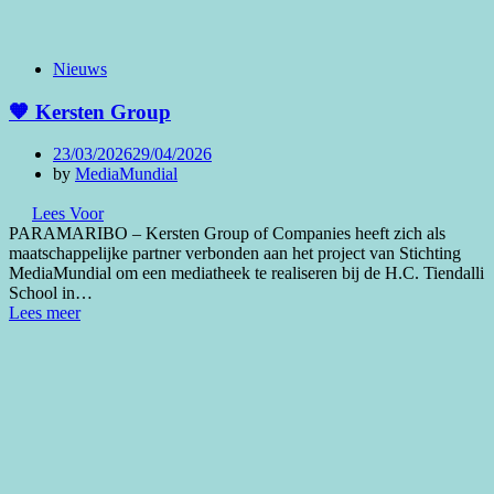
Nieuws
🧡 Kersten Group
Posted
23/03/2026
29/04/2026
on
by
MediaMundial
Lees Voor
PARAMARIBO – Kersten Group of Companies heeft zich als
maatschappelijke partner verbonden aan het project van Stichting
MediaMundial om een mediatheek te realiseren bij de H.C. Tiendalli
School in…
Lees meer