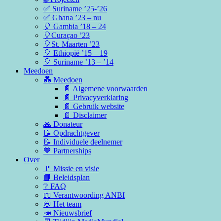
✅ Suriname ’25-’26
✅ Ghana ’23 – nu
🎈 Gambia ’18 – 24
🎈Curaçao ’23
🎈St. Maarten ’23
🎈 Ethiopië ’15 – 19
🎈 Suriname ’13 – ’14
Meedoen
💑 Meedoen
📄 Algemene voorwaarden
📄 Privacyverklaring
📄 Gebruik website
📄 Disclaimer
🙏 Donateur
📝 Opdrachtgever
📝 Individuele deelnemer
🧡 Partnerships
Over
🚩 Missie en visie
📘 Beleidsplan
❔ FAQ
📖 Verantwoording ANBI
📛 Het team
📣 Nieuwsbrief