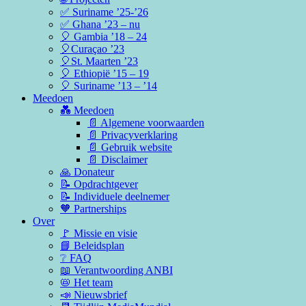
✅ Suriname ’25-’26
✅ Ghana ’23 – nu
🎈 Gambia ’18 – 24
🎈Curaçao ’23
🎈St. Maarten ’23
🎈 Ethiopië ’15 – 19
🎈 Suriname ’13 – ’14
Meedoen
💑 Meedoen
📄 Algemene voorwaarden
📄 Privacyverklaring
📄 Gebruik website
📄 Disclaimer
🙏 Donateur
📝 Opdrachtgever
📝 Individuele deelnemer
🧡 Partnerships
Over
🚩 Missie en visie
📘 Beleidsplan
❔ FAQ
📖 Verantwoording ANBI
📛 Het team
📣 Nieuwsbrief